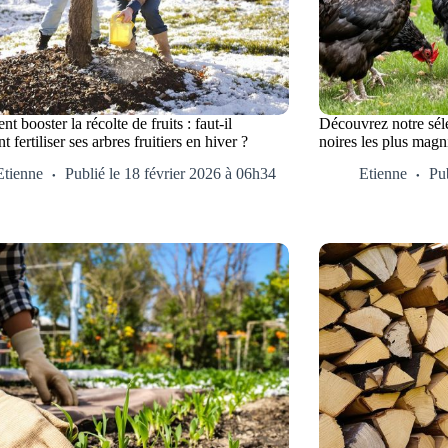
 booster la récolte de fruits : faut-il
Découvrez notre séle
t fertiliser ses arbres fruitiers en hiver ?
noires les plus magn
Etienne
Publié le 18 février 2026 à 06h34
Etienne
Pub