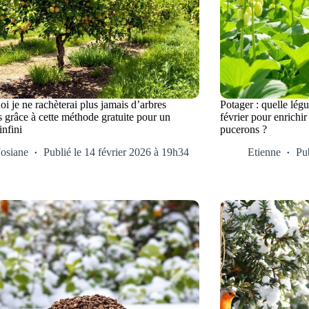
i je ne rachèterai plus jamais d’arbres
Potager : quelle lé
rs grâce à cette méthode gratuite pour un
février pour enrichir 
infini
pucerons ?
Josiane
Publié le 14 février 2026 à 19h34
Etienne
Pub