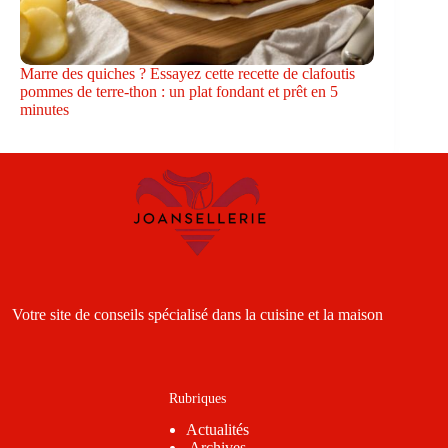
Marre des quiches ? Essayez cette recette de clafoutis
pommes de terre-thon : un plat fondant et prêt en 5
minutes
Votre site de conseils spécialisé dans la cuisine et la maison
Rubriques
Actualités
Archives