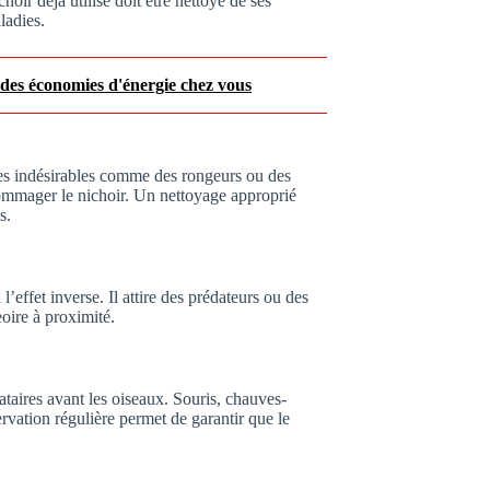
hoir déjà utilisé doit être nettoyé de ses
ladies.
 des économies d'énergie chez vous
es indésirables comme des rongeurs ou des
ommager le nichoir. Un nettoyage approprié
s.
 l’effet inverse. Il attire des prédateurs ou des
oire à proximité.
ocataires avant les oiseaux. Souris, chauves-
rvation régulière permet de garantir que le