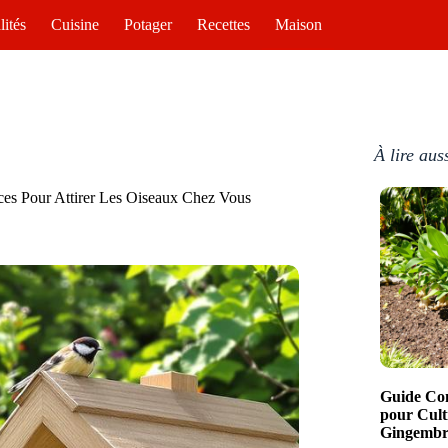
lités
Cuisine
Potager
Recettes
Maison
À lire aus
ces Pour Attirer Les Oiseaux Chez Vous
Guide Com
pour Cult
Gingembre