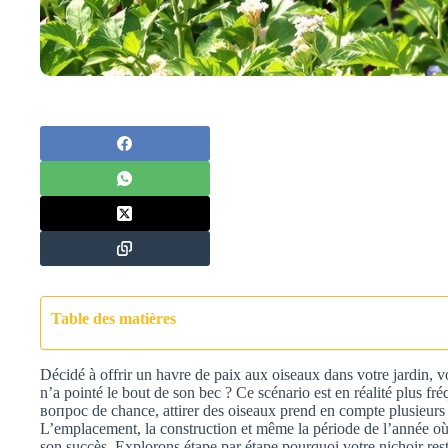
Table des matières
Décidé à offrir un havre de paix aux oiseaux dans votre jardin, vo
n’a pointé le bout de son bec ? Ce scénario est en réalité plus fr
вопрос de chance, attirer des oiseaux prend en compte plusieurs cr
L’emplacement, la construction et même la période de l’année où l
son succès. Explorons étape par étape pourquoi votre nichoir re