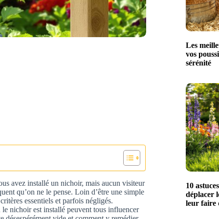
Les meille
vos poussi
sérénité
us avez installé un nichoir, mais aucun visiteur
10 astuce
équent qu’on ne le pense. Loin d’être une simple
déplacer l
itères essentiels et parfois négligés.
leur faire
e nichoir est installé peuvent tous influencer
ste désespérément vide et comment y remédier