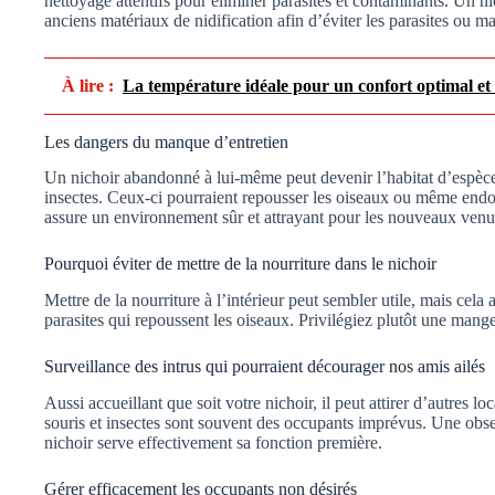
nettoyage attentifs pour éliminer parasites et contaminants. Un nic
anciens matériaux de nidification afin d’éviter les parasites ou ma
À lire :
La température idéale pour un confort optimal et
Les dangers du manque d’entretien
Un nichoir abandonné à lui-même peut devenir l’habitat d’espèc
insectes. Ceux-ci pourraient repousser les oiseaux ou même end
assure un environnement sûr et attrayant pour les nouveaux venu
Pourquoi éviter de mettre de la nourriture dans le nichoir
Mettre de la nourriture à l’intérieur peut sembler utile, mais cela a
parasites qui repoussent les oiseaux. Privilégiez plutôt une mange
Surveillance des intrus qui pourraient décourager nos amis ailés
Aussi accueillant que soit votre nichoir, il peut attirer d’autres l
souris et insectes sont souvent des occupants imprévus. Une obse
nichoir serve effectivement sa fonction première.
Gérer efficacement les occupants non désirés