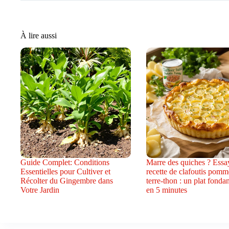
À lire aussi
Guide Complet: Conditions
Marre des quiches ? Essay
Essentielles pour Cultiver et
recette de clafoutis pomm
Récolter du Gingembre dans
terre-thon : un plat fondan
Votre Jardin
en 5 minutes