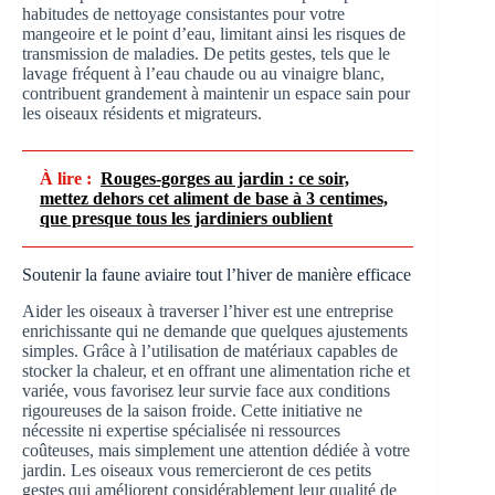
habitudes de nettoyage consistantes pour votre
mangeoire et le point d’eau, limitant ainsi les risques de
transmission de maladies. De petits gestes, tels que le
lavage fréquent à l’eau chaude ou au vinaigre blanc,
contribuent grandement à maintenir un espace sain pour
les oiseaux résidents et migrateurs.
À lire :
Rouges-gorges au jardin : ce soir,
mettez dehors cet aliment de base à 3 centimes,
que presque tous les jardiniers oublient
Soutenir la faune aviaire tout l’hiver de manière efficace
Aider les oiseaux à traverser l’hiver est une entreprise
enrichissante qui ne demande que quelques ajustements
simples. Grâce à l’utilisation de matériaux capables de
stocker la chaleur, et en offrant une alimentation riche et
variée, vous favorisez leur survie face aux conditions
rigoureuses de la saison froide. Cette initiative ne
nécessite ni expertise spécialisée ni ressources
coûteuses, mais simplement une attention dédiée à votre
jardin. Les oiseaux vous remercieront de ces petits
gestes qui améliorent considérablement leur qualité de