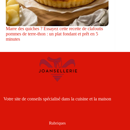
Marre des quiches ? Essayez cette recette de clafoutis
pommes de terre-thon : un plat fondant et prêt en 5
minutes
Votre site de conseils spécialisé dans la cuisine et la maison
Rubriques