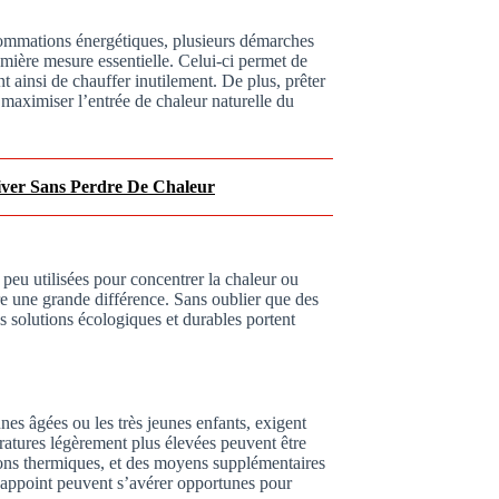
ommations énergétiques, plusieurs démarches
mière mesure essentielle. Celui-ci permet de
t ainsi de chauffer inutilement. De plus, prêter
 maximiser l’entrée de chaleur naturelle du
iver Sans Perdre De Chaleur
peu utilisées pour concentrer la chaleur ou
ire une grande différence. Sans oublier que des
s solutions écologiques et durables portent
nnes âgées ou les très jeunes enfants, exigent
ratures légèrement plus élevées peuvent être
tions thermiques, et des moyens supplémentaires
d’appoint peuvent s’avérer opportunes pour