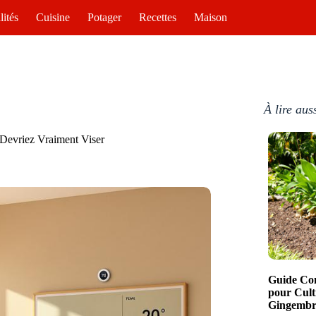
lités
Cuisine
Potager
Recettes
Maison
À lire aus
 Devriez Vraiment Viser
Guide Com
pour Cult
Gingembre