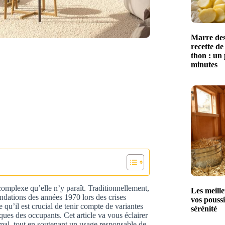
Marre des
recette de
thon : un 
minutes
complexe qu’elle n’y paraît. Traditionnellement,
Les meille
ndations des années 1970 lors des crises
vos poussi
qu’il est crucial de tenir compte de variantes
sérénité
iques des occupants. Cet article va vous éclairer
timal, tout en soutenant un usage responsable de