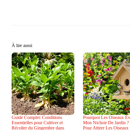
À lire aussi
Guide Complet: Conditions
Pourquoi Les Oiseaux Évi
Essentielles pour Cultiver et
Mon Nichoir De Jardin ?
Récolter du Gingembre dans
Pour Attirer Les Oiseaux