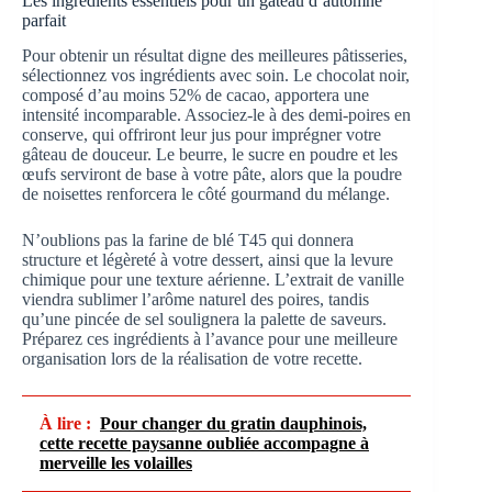
Les ingrédients essentiels pour un gâteau d’automne
parfait
Pour obtenir un résultat digne des meilleures pâtisseries,
sélectionnez vos ingrédients avec soin. Le chocolat noir,
composé d’au moins 52% de cacao, apportera une
intensité incomparable. Associez-le à des demi-poires en
conserve, qui offriront leur jus pour imprégner votre
gâteau de douceur. Le beurre, le sucre en poudre et les
œufs serviront de base à votre pâte, alors que la poudre
de noisettes renforcera le côté gourmand du mélange.
N’oublions pas la farine de blé T45 qui donnera
structure et légèreté à votre dessert, ainsi que la levure
chimique pour une texture aérienne. L’extrait de vanille
viendra sublimer l’arôme naturel des poires, tandis
qu’une pincée de sel soulignera la palette de saveurs.
Préparez ces ingrédients à l’avance pour une meilleure
organisation lors de la réalisation de votre recette.
À lire :
Pour changer du gratin dauphinois,
cette recette paysanne oubliée accompagne à
merveille les volailles