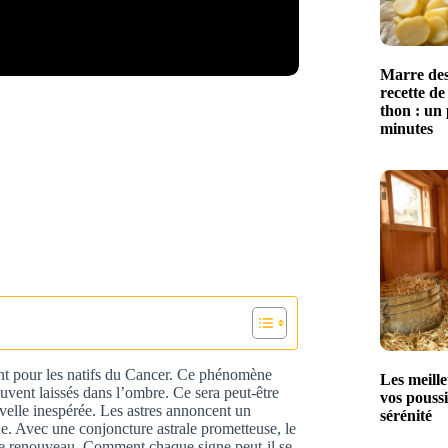
Marre des
recette de
thon : un 
minutes
ent pour les natifs du Cancer. Ce phénomène
Les meille
ouvent laissés dans l’ombre. Ce sera peut-être
vos poussi
velle inespérée. Les astres annoncent un
sérénité
ne. Avec une conjoncture astrale prometteuse, le
s de renouveau. Comment chaque signe peut-il se