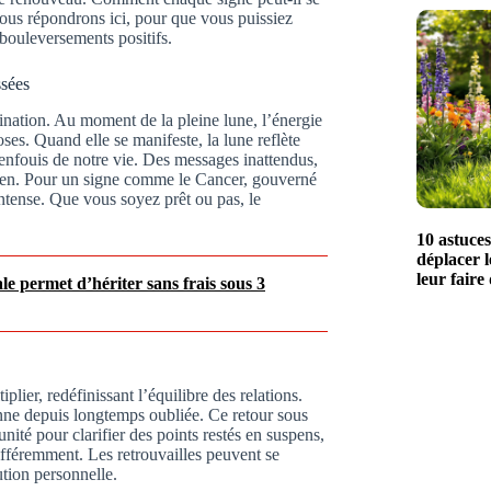
nous répondrons ici, pour que vous puissiez
 bouleversements positifs.
ssées
cination. Au moment de la pleine lune, l’énergie
ses. Quand elle se manifeste, la lune reflète
 enfouis de notre vie. Des messages inattendus,
idien. Pour un signe comme le Cancer, gouverné
ntense. Que vous soyez prêt ou pas, le
10 astuce
déplacer l
leur faire
ale permet d’hériter sans frais sous 3
plier, redéfinissant l’équilibre des relations.
nne depuis longtemps oubliée. Ce retour sous
unité pour clarifier des points restés en suspens,
fféremment. Les retrouvailles peuvent se
ution personnelle.