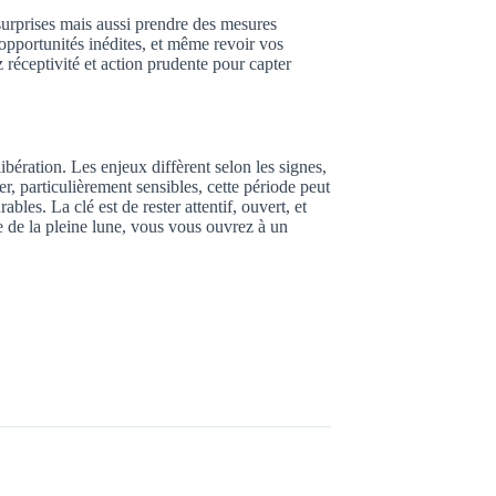
s surprises mais aussi prendre des mesures
opportunités inédites, et même revoir vos
z réceptivité et action prudente pour capter
ération. Les enjeux diffèrent selon les signes,
, particulièrement sensibles, cette période peut
bles. La clé est de rester attentif, ouvert, et
ce de la pleine lune, vous vous ouvrez à un