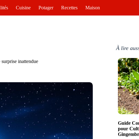
lités
Cuisine
Potager
Recettes
Maison
À lire aus
 surprise inattendue
Guide Com
pour Cult
Gingembre