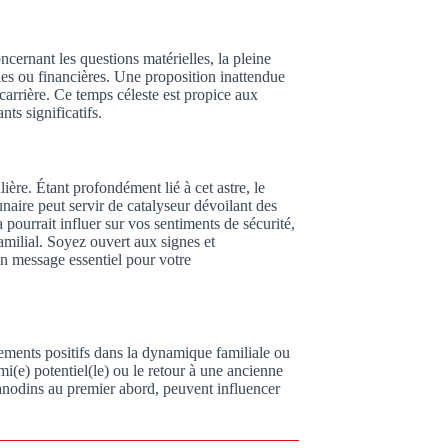
cernant les questions matérielles, la pleine
les ou financières. Une proposition inattendue
arrière. Ce temps céleste est propice aux
ts significatifs.
ière. Étant profondément lié à cet astre, le
naire peut servir de catalyseur dévoilant des
pourrait influer sur vos sentiments de sécurité,
amilial. Soyez ouvert aux signes et
un message essentiel pour votre
gements positifs dans la dynamique familiale ou
(e) potentiel(le) ou le retour à une ancienne
nodins au premier abord, peuvent influencer