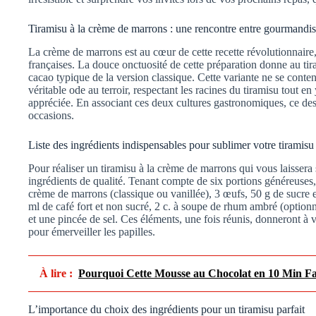
Tiramisu à la crème de marrons : une rencontre entre gourmandise
La crème de marrons est au cœur de cette recette révolutionnaire, f
françaises. La douce onctuosité de cette préparation donne au ti
cacao typique de la version classique. Cette variante ne se conten
véritable ode au terroir, respectant les racines du tiramisu tout en
appréciée. En associant ces deux cultures gastronomiques, ce desse
occasions.
Liste des ingrédients indispensables pour sublimer votre tiramisu
Pour réaliser un tiramisu à la crème de marrons qui vous laisser
ingrédients de qualité. Tenant compte de six portions généreuses,
crème de marrons (classique ou vanillée), 3 œufs, 50 g de sucre e
ml de café fort et non sucré, 2 c. à soupe de rhum ambré (optionne
et une pincée de sel. Ces éléments, une fois réunis, donneront à vo
pour émerveiller les papilles.
À lire :
Pourquoi Cette Mousse au Chocolat en 10 Min Fa
L’importance du choix des ingrédients pour un tiramisu parfait