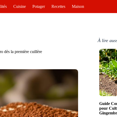
lités
Cuisine
Potager
Recettes
Maison
À lire aus
o dès la première cuillère
Guide Com
pour Cult
Gingembre