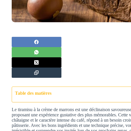
Table des matières
Le tiramisu à la crème de marrons est une déclinaison savoureuse
proposant une expérience gustative des plus mémorables. Cette ve
châtaigne et le caractère intense du café, répond à un besoin croi
pâtisserie. Avec les bons ingrédients et une technique précise, vo
irrésistible et surprendre vos invités lors de vos prochains repas, q