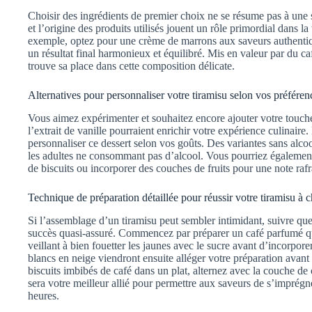
Choisir des ingrédients de premier choix ne se résume pas à une s
et l’origine des produits utilisés jouent un rôle primordial dans la
exemple, optez pour une crème de marrons aux saveurs authenti
un résultat final harmonieux et équilibré. Mis en valeur par du 
trouve sa place dans cette composition délicate.
Alternatives pour personnaliser votre tiramisu selon vos préféren
Vous aimez expérimenter et souhaitez encore ajouter votre touche
l’extrait de vanille pourraient enrichir votre expérience culinair
personnaliser ce dessert selon vos goûts. Des variantes sans alcoo
les adultes ne consommant pas d’alcool. Vous pourriez également 
de biscuits ou incorporer des couches de fruits pour une note rafr
Technique de préparation détaillée pour réussir votre tiramisu à 
Si l’assemblage d’un tiramisu peut sembler intimidant, suivre quel
succès quasi-assuré. Commencez par préparer un café parfumé que
veillant à bien fouetter les jaunes avec le sucre avant d’incorpo
blancs en neige viendront ensuite alléger votre préparation avant
biscuits imbibés de café dans un plat, alternez avec la couche de 
sera votre meilleur allié pour permettre aux saveurs de s’imprég
heures.