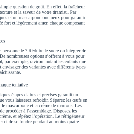
imple question de goût. En effet, la fraîcheur
 texture et la saveur de votre tiramisu. Par
ques et un mascarpone onctueux pour garantir
café fort et légèrement amer, chaque composant
ces
 personnelle ? Réduire le sucre ou intégrer de
e. De nombreuses options s’offrent à vous pour
l, par exemple, raviront autant les enfants que
envisager des variantes avec différents types
aîchissante.
chaque tentative
ques étapes claires et précises garantit un
 vous laisserez refroidir. Séparez les œufs en
rer le mascarpone et la crème de marrons. Les
 de procéder à l’assemblage. Disposez les
crème, et répétez l’opération. Le réfrigérateur
ner et de se fondre pendant au moins quatre