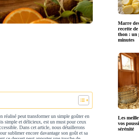
Marre des
recette de
thon : un 
minutes
n réalisé peut transformer un simple goûter en
Les meille
is simple et délicieux, est un must pour ceux
vos poussi
cessible. Dans cet article, nous détaillerons
sérénité
pour sublimer encore davantage son goût et sa
ent ce dessert peut apporter une touche de