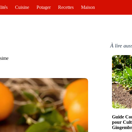
lités
Cuisine
Potager
Recettes
Maison
À lire aus
ssime
Guide Com
pour Cult
Gingembre