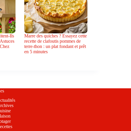
tent-Ils
Marre des quiches ? Essayez cette
 Astuces
recette de clafoutis pommes de
 Chez
terre-thon : un plat fondant et prêt
en 5 minutes
es
ctualités
rchives
uisine
aison
otager
ecettes