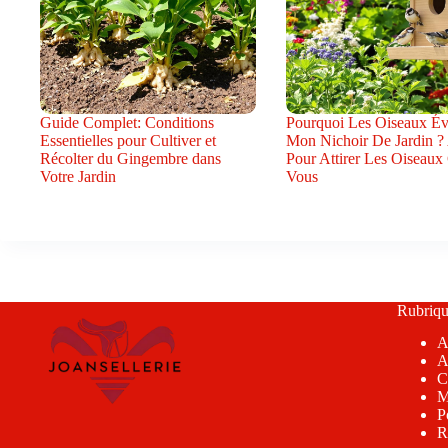
Guide Complet: Conditions
Pourquoi Les Oiseaux Évi
Essentielles pour Cultiver et
Mon Nichoir De Jardin ?
Récolter du Gingembre dans
Pour Attirer Les Oiseaux
Votre Jardin
Vous
Rubriqu
A
A
C
M
P
R