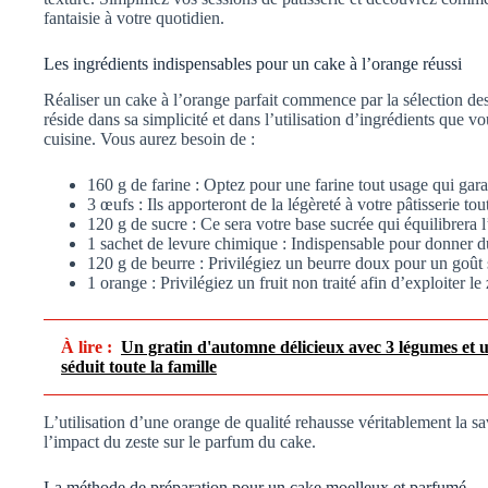
fantaisie à votre quotidien.
Les ingrédients indispensables pour un cake à l’orange réussi
Réaliser un cake à l’orange parfait commence par la sélection des
réside dans sa simplicité et dans l’utilisation d’ingrédients que
cuisine. Vous aurez besoin de :
160 g de farine : Optez pour une farine tout usage qui gara
3 œufs : Ils apporteront de la légèreté à votre pâtisserie tout
120 g de sucre : Ce sera votre base sucrée qui équilibrera l
1 sachet de levure chimique : Indispensable pour donner d
120 g de beurre : Privilégiez un beurre doux pour un goût s
1 orange : Privilégiez un fruit non traité afin d’exploiter le 
À lire :
Un gratin d'automne délicieux avec 3 légumes et un
séduit toute la famille
L’utilisation d’une orange de qualité rehausse véritablement la s
l’impact du zeste sur le parfum du cake.
La méthode de préparation pour un cake moelleux et parfumé