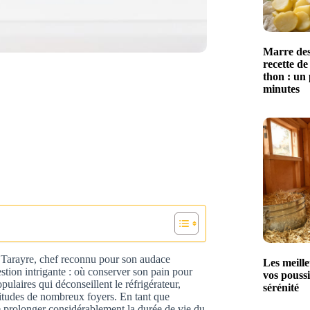
Marre des
recette de
thon : un 
minutes
 Tarayre, chef reconnu pour son audace
Les meille
estion intrigante : où conserver son pain pour
vos poussi
ulaires qui déconseillent le réfrigérateur,
sérénité
bitudes de nombreux foyers. En tant que
e prolonger considérablement la durée de vie du