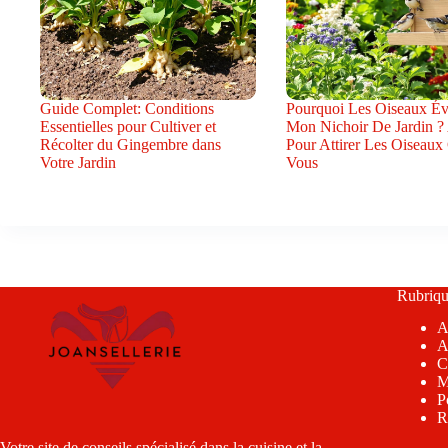
Guide Complet: Conditions
Pourquoi Les Oiseaux Évi
Essentielles pour Cultiver et
Mon Nichoir De Jardin ?
Récolter du Gingembre dans
Pour Attirer Les Oiseaux
Votre Jardin
Vous
Rubriqu
A
A
C
M
P
R
Votre site de conseils spécialisé dans la cuisine et la