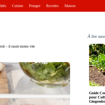
lités
Cuisine
Potager
Recettes
Maison
À lire aus
it – il rassit moins vite
Guide Com
pour Cult
Gingembre