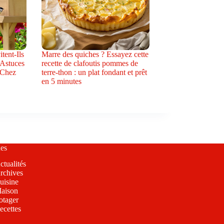
tent-Ils
Marre des quiches ? Essayez cette
 Astuces
recette de clafoutis pommes de
 Chez
terre-thon : un plat fondant et prêt
en 5 minutes
es
ctualités
rchives
uisine
aison
otager
ecettes