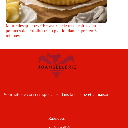
Marre des quiches ? Essayez cette recette de clafoutis
pommes de terre-thon : un plat fondant et prêt en 5
minutes
Votre site de conseils spécialisé dans la cuisine et la maison
Rubriques
Actualités