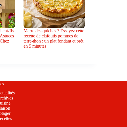
tent-Ils
Marre des quiches ? Essayez cette
 Astuces
recette de clafoutis pommes de
 Chez
terre-thon : un plat fondant et prêt
en 5 minutes
es
ctualités
rchives
uisine
aison
otager
ecettes