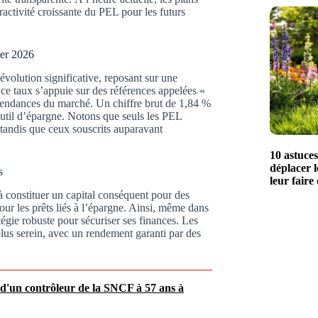
ractivité croissante du PEL pour les futurs
ier 2026
volution significative, reposant sur une
 ce taux s’appuie sur des références appelées «
 tendances du marché. Un chiffre brut de 1,84 %
 outil d’épargne. Notons que seuls les PEL
, tandis que ceux souscrits auparavant
10 astuce
déplacer l
s
leur faire
 à constituer un capital conséquent pour des
our les prêts liés à l’épargne. Ainsi, même dans
gie robuste pour sécuriser ses finances. Les
plus serein, avec un rendement garanti par des
 d'un contrôleur de la SNCF à 57 ans à