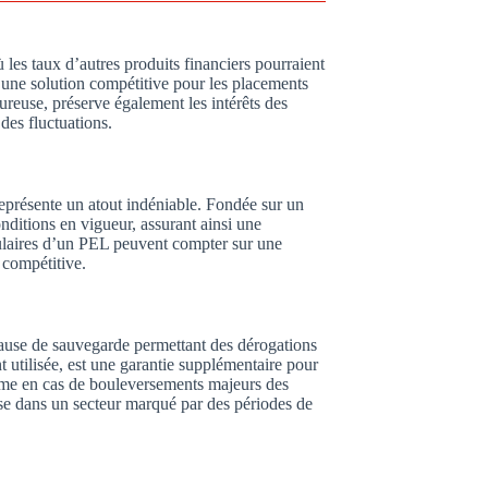
les taux d’autres produits financiers pourraient
 une solution compétitive pour les placements
oureuse, préserve également les intérêts des
des fluctuations.
eprésente un atout indéniable. Fondée sur un
onditions en vigueur, assurant ainsi une
itulaires d’un PEL peuvent compter sur une
t compétitive.
ause de sauvegarde permettant des dérogations
t utilisée, est une garantie supplémentaire pour
même en cas de bouleversements majeurs des
use dans un secteur marqué par des périodes de