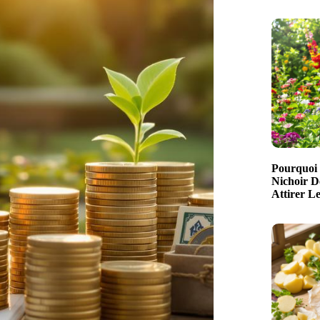
Pourquoi 
Nichoir D
Attirer L