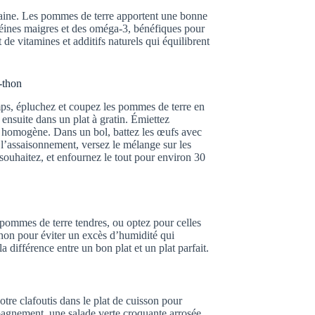
 saine. Les pommes de terre apportent une bonne
téines maigres et des oméga-3, bénéfiques pour
t de vitamines et additifs naturels qui équilibrent
-thon
ps, épluchez et coupez les pommes de terre en
ensuite dans un plat à gratin. Émiettez
on homogène. Dans un bol, battez les œufs avec
é l’assaisonnement, versez le mélange sur les
souhaitez, et enfournez le tout pour environ 30
s pommes de terre tendres, ou optez pour celles
 thon pour éviter un excès d’humidité qui
la différence entre un bon plat et un plat parfait.
otre clafoutis dans le plat de cuisson pour
pagnement, une salade verte croquante arrosée