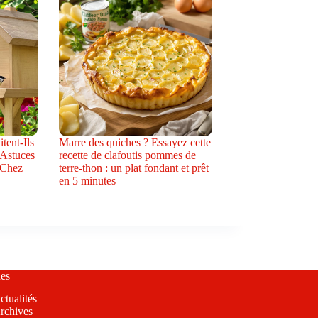
tent-Ils
Marre des quiches ? Essayez cette
 Astuces
recette de clafoutis pommes de
 Chez
terre-thon : un plat fondant et prêt
en 5 minutes
es
ctualités
rchives