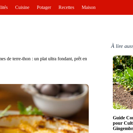
lités
Cuisine
Potager
Recettes
Maison
À lire aus
s de terre-thon : un plat ultra fondant, prêt en
Guide Com
pour Cult
Gingembre