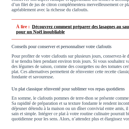
d’un filet de jus de citron complémentera merveilleusement ce pla
agréablement avec la richesse du clafoutis.
À lire :
Découvrez comment préparer des lasagnes au saum
pour un Noël inoubliable
Conseils pour conserver et personnaliser votre clafoutis
Pour profiter de votre clafoutis sur plusieurs jours, conservez-le
il se tiendra bien pendant environ trois jours. Si vous souhaitez va
des légumes de saison, comme des courgettes ou des tomates cerise
plat. Ces alternatives permettent de réinventer cette recette class
fondante et savoureuse.
Un plat classique réinventé pour sublimer vos repas quotidiens
En somme, le clafoutis pommes de terre-thon se présente comme u
Sa rapidité de préparation et sa texture fondante le rendent inco
déjeuner détendu à la maison ou un dîner convivial entre amis, il r
sain et simple. Intégrer ce plat à votre routine culinaire pourrait 
quotidienne pour les sens. Alors, n’attendez plus et élargissez vos