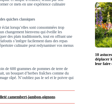
ormer ce mets en une expérience culinaire
des quiches classiques
ur éclat lorsqu’elles sont consommées trop
 un changement bienvenu qui éveille les
uer des plats traditionnels, tout en offrant une
clafoutis s’intègre facilement dans des repas
répertoire culinaire peut redynamiser vos menus
10 astuce
déplacer l
leur faire
esoin de 600 grammes de pommes de terre de
e lait, un bouquet d’herbes fraîches comme du
omage râpé. N’oubliez pas le sel et le poivre qui
euilleté camembert-jambon-oignons