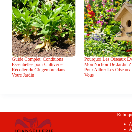
Guide Complet: Conditions
Pourquoi Les Oiseaux Évi
Essentielles pour Cultiver et
Mon Nichoir De Jardin ?
Récolter du Gingembre dans
Pour Attirer Les Oiseaux
Votre Jardin
Vous
Rubriqu
A
A