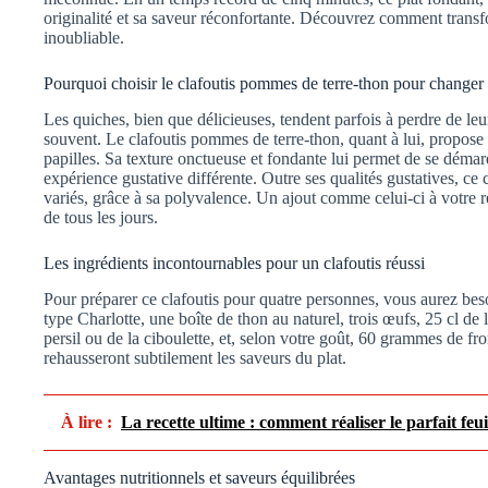
originalité et sa saveur réconfortante. Découvrez comment transf
inoubliable.
Pourquoi choisir le clafoutis pommes de terre-thon pour changer 
Les quiches, bien que délicieuses, tendent parfois à perdre de le
souvent. Le clafoutis pommes de terre-thon, quant à lui, propose
papilles. Sa texture onctueuse et fondante lui permet de se démarq
expérience gustative différente. Outre ses qualités gustatives, ce 
variés, grâce à sa polyvalence. Un ajout comme celui-ci à votre 
de tous les jours.
Les ingrédients incontournables pour un clafoutis réussi
Pour préparer ce clafoutis pour quatre personnes, vous aurez b
type Charlotte, une boîte de thon au naturel, trois œufs, 25 cl d
persil ou de la ciboulette, et, selon votre goût, 60 grammes de fr
rehausseront subtilement les saveurs du plat.
À lire :
La recette ultime : comment réaliser le parfait f
Avantages nutritionnels et saveurs équilibrées