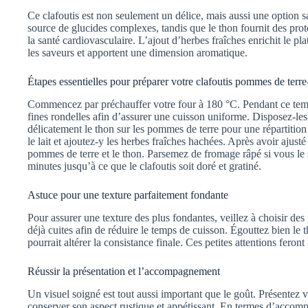
Ce clafoutis est non seulement un délice, mais aussi une option
source de glucides complexes, tandis que le thon fournit des pro
la santé cardiovasculaire. L’ajout d’herbes fraîches enrichit le pla
les saveurs et apportent une dimension aromatique.
Étapes essentielles pour préparer votre clafoutis pommes de terre
Commencez par préchauffer votre four à 180 °C. Pendant ce tem
fines rondelles afin d’assurer une cuisson uniforme. Disposez-les 
délicatement le thon sur les pommes de terre pour une répartiti
le lait et ajoutez-y les herbes fraîches hachées. Après avoir ajust
pommes de terre et le thon. Parsemez de fromage râpé si vous le 
minutes jusqu’à ce que le clafoutis soit doré et gratiné.
Astuce pour une texture parfaitement fondante
Pour assurer une texture des plus fondantes, veillez à choisir de
déjà cuites afin de réduire le temps de cuisson. Égouttez bien le
pourrait altérer la consistance finale. Ces petites attentions feront 
Réussir la présentation et l’accompagnement
Un visuel soigné est tout aussi important que le goût. Présentez v
conserver son aspect rustique et appétissant. En termes d’accom