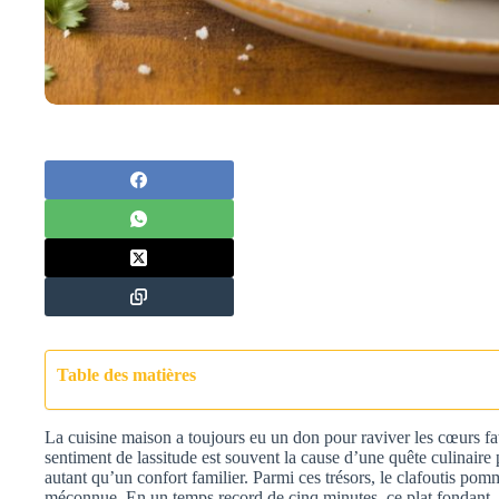
Table des matières
La cuisine maison a toujours eu un don pour raviver les cœurs fat
sentiment de lassitude est souvent la cause d’une quête culinaire
autant qu’un confort familier. Parmi ces trésors, le clafoutis pom
méconnue. En un temps record de cinq minutes, ce plat fondant, ra