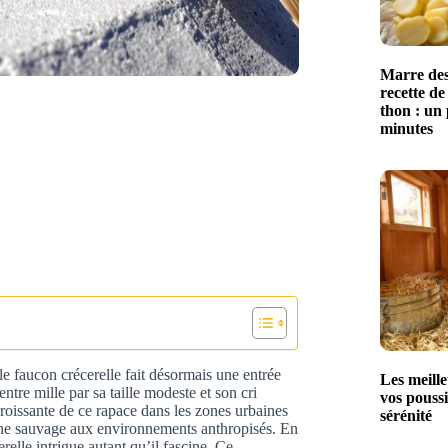
Marre des
recette de
thon : un 
minutes
 faucon crécerelle fait désormais une entrée
Les meille
ntre mille par sa taille modeste et son cri
vos poussi
 croissante de ce rapace dans les zones urbaines
sérénité
aune sauvage aux environnements anthropisés. En
relle intrigue autant qu’il fascine. Ce