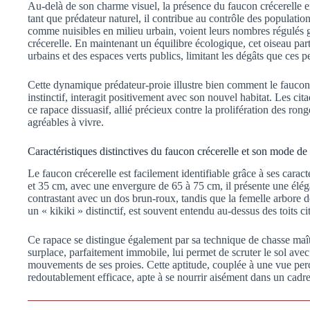
Au-delà de son charme visuel, la présence du faucon crécerelle en
tant que prédateur naturel, il contribue au contrôle des populati
comme nuisibles en milieu urbain, voient leurs nombres régulés gr
crécerelle. En maintenant un équilibre écologique, cet oiseau part
urbains et des espaces verts publics, limitant les dégâts que ces 
Cette dynamique prédateur-proie illustre bien comment le faucon
instinctif, interagit positivement avec son nouvel habitat. Les cit
ce rapace dissuasif, allié précieux contre la prolifération des rong
agréables à vivre.
Caractéristiques distinctives du faucon crécerelle et son mode de
Le faucon crécerelle est facilement identifiable grâce à ses cara
et 35 cm, avec une envergure de 65 à 75 cm, il présente une élég
contrastant avec un dos brun-roux, tandis que la femelle arbore 
un « kikiki » distinctif, est souvent entendu au-dessus des toits ci
Ce rapace se distingue également par sa technique de chasse maît
surplace, parfaitement immobile, lui permet de scruter le sol avec 
mouvements de ses proies. Cette aptitude, couplée à une vue perç
redoutablement efficace, apte à se nourrir aisément dans un cadre