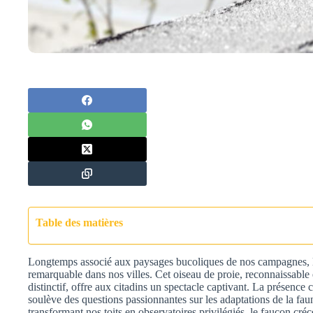
Table des matières
Longtemps associé aux paysages bucoliques de nos campagnes, le
remarquable dans nos villes. Cet oiseau de proie, reconnaissable e
distinctif, offre aux citadins un spectacle captivant. La présence
soulève des questions passionnantes sur les adaptations de la f
transformant nos toits en observatoires privilégiés, le faucon créce