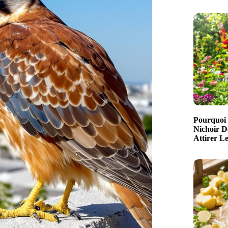
Pourquoi 
Nichoir D
Attirer L