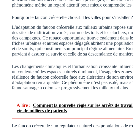
phénomène mérite un regard attentif pour mieux comprendre les in
Pourquoi le faucon crécerelle choisit-il les villes pour s’installer ?
L’adaptation du faucon crécerelle aux milieux urbains repose sur 
des sites de nidification variés, comme les toits et les clochers, q
des campagnes. Ce rapace opportuniste trouve également dans les
friches urbaines et autres espaces dégagés abritent une populat
et de souris, qui constituent son principal régime alimentaire. En 
parvient à assurer sa survie et celle de sa descendance de manière
Les changements climatiques et l’urbanisation croissante influence
un contexte où les espaces naturels diminuent, l’usage des zones 
résilience du faucon crécerelle face aux altérations de son enviro
d’adaptation remarquable. Ce phénomène n’est pas isolé, mais s’i
faune sauvage à coloniser progressivement les milieux urbains.
À lire :
Comment la nouvelle règle sur les arrêts de travai
vie de milliers de patients
Le faucon crécerelle : un régulateur naturel des populations de r