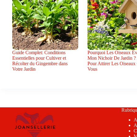
Guide Complet: Conditions
Pourquoi Les Oiseaux Évi
Essentielles pour Cultiver et
Mon Nichoir De Jardin ?
Récolter du Gingembre dans
Pour Attirer Les Oiseaux
Votre Jardin
Vous
Rubriqu
A
A
C
M