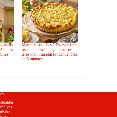
tent-Ils
Marre des quiches ? Essayez cette
 Astuces
recette de clafoutis pommes de
 Chez
terre-thon : un plat fondant et prêt
en 5 minutes
es
ctualités
rchives
uisine
aison