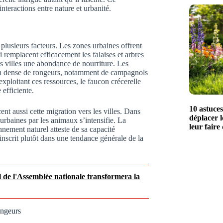
teractions entre nature et urbanité.
plusieurs facteurs. Les zones urbaines offrent
ui remplacent efficacement les falaises et arbres
 villes une abondance de nourriture. Les
ion dense de rongeurs, notamment de campagnols
exploitant ces ressources, le faucon crécerelle
 efficiente.
10 astuce
nt aussi cette migration vers les villes. Dans
déplacer l
urbaines par les animaux s’intensifie. La
leur faire
nnement naturel atteste de sa capacité
nscrit plutôt dans une tendance générale de la
l de l'Assemblée nationale transformera la
ongeurs