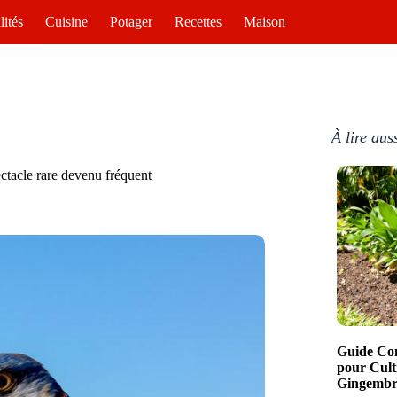
lités
Cuisine
Potager
Recettes
Maison
À lire aus
ctacle rare devenu fréquent
Guide Com
pour Cult
Gingembre