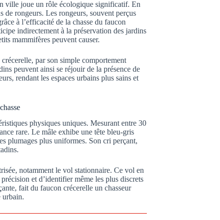
 ville joue un rôle écologique significatif. En
ons de rongeurs. Les rongeurs, souvent perçus
âce à l’efficacité de la chasse du faucon
icipe indirectement à la préservation des jardins
petits mammifères peuvent causer.
 crécerelle, par son simple comportement
adins peuvent ainsi se réjouir de la présence de
eurs, rendant les espaces urbains plus sains et
 chasse
ctéristiques physiques uniques. Mesurant entre 30
ance rare. Le mâle exhibe une tête bleu-gris
des plumages plus uniformes. Son cri perçant,
tadins.
risée, notamment le vol stationnaire. Ce vol en
précision et d’identifier même les plus discrets
ante, fait du faucon crécerelle un chasseur
 urbain.