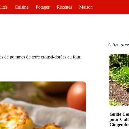
lités
Cuisine
Potager
Recettes
Maison
À lire aus
tes de pommes de terre crousti-dorées au four,
Guide Com
pour Cult
Gingembre