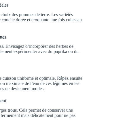
éales
le choix des pommes de terre. Les variétés
e couche dorée et croquante une fois cuites au
ttes
ttes. Envisagez d’incorporer des herbes de
alement expérimenter avec du paprika ou du
 cuisson uniforme et optimale. Râpez ensuite
tion maximale de l’eau de ces légumes en les
tes ne deviennent molles.
ment
arges trous. Cela permet de conserver une
sez fermement mais délicatement pour ne pas