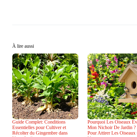
À lire aussi
Guide Complet: Conditions
Pourquoi Les Oiseaux Évi
Essentielles pour Cultiver et
Mon Nichoir De Jardin ?
Récolter du Gingembre dans
Pour Attirer Les Oiseaux