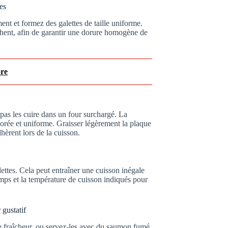
es
nt et formez des galettes de taille uniforme.
chent, afin de garantir une dorure homogène de
bre
 pas les cuire dans un four surchargé. La
dorée et uniforme. Graisser légèrement la plaque
dhèrent lors de la cuisson.
ettes. Cela peut entraîner une cuisson inégale
emps et la température de cuisson indiqués pour
 gustatif
 fraîcheur, ou servez-les avec du saumon fumé