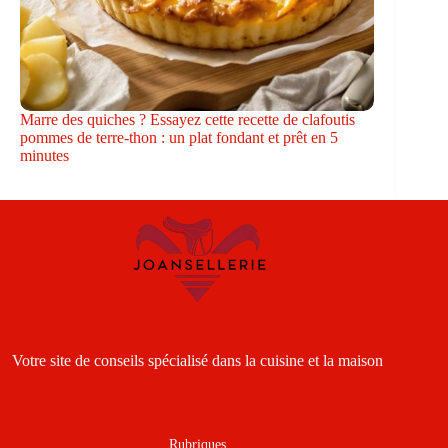
Marre des quiches ? Essayez cette recette de clafoutis
pommes de terre-thon : un plat fondant et prêt en 5
minutes
Votre site de conseils spécialisé dans la cuisine et la maison
Rubriques