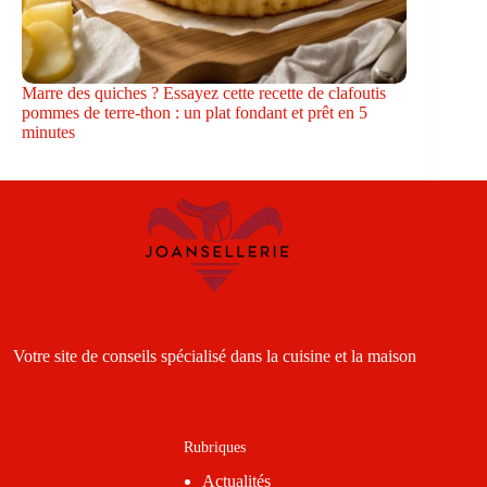
Marre des quiches ? Essayez cette recette de clafoutis
pommes de terre-thon : un plat fondant et prêt en 5
minutes
Votre site de conseils spécialisé dans la cuisine et la maison
Rubriques
Actualités