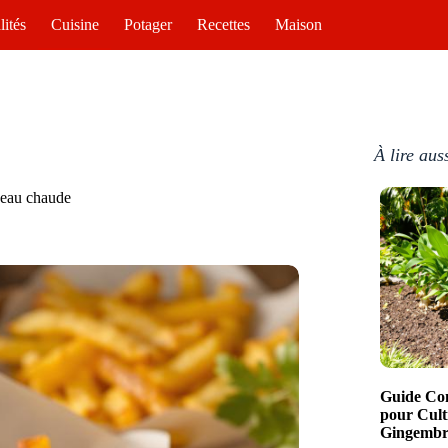
lités
Cuisine
Potager
Recettes
Maison
À lire aus
l’eau chaude
Guide Com
pour Cult
Gingembre