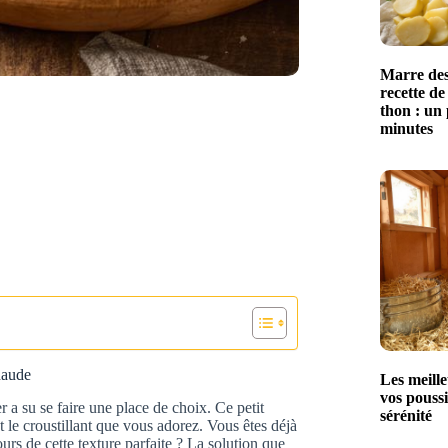
Marre des
recette de
thon : un 
minutes
chaude
Les meille
vos poussi
 a su se faire une place de choix. Ce petit
sérénité
t le croustillant que vous adorez. Vous êtes déjà
urs de cette texture parfaite ? La solution que