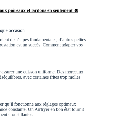
ux poireaux et lardons en seulement 30
haque occasion
oient des étapes fondamentales, d’autres petites
égustation est un succès. Comment adapter vos
 assurer une cuisson uniforme. Des morceaux
éséquilibres, avec certaines frites trop molles
urer qu’il fonctionne aux réglages optimaux
ance constante. Un Airfryer en bon état fournit
ent croustillantes.