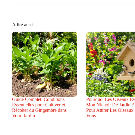
À lire aussi
Guide Complet: Conditions
Pourquoi Les Oiseaux Évi
Essentielles pour Cultiver et
Mon Nichoir De Jardin ?
Récolter du Gingembre dans
Pour Attirer Les Oiseaux
Votre Jardin
Vous