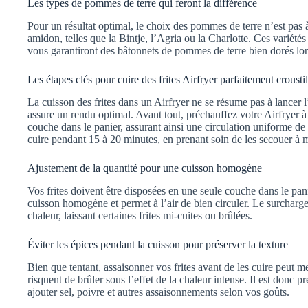
Les types de pommes de terre qui feront la différence
Pour un résultat optimal, le choix des pommes de terre n’est pas à 
amidon, telles que la Bintje, l’Agria ou la Charlotte. Ces variétés 
vous garantiront des bâtonnets de pommes de terre bien dorés lor
Les étapes clés pour cuire des frites Airfryer parfaitement croustil
La cuisson des frites dans un Airfryer ne se résume pas à lancer 
assure un rendu optimal. Avant tout, préchauffez votre Airfryer à
couche dans le panier, assurant ainsi une circulation uniforme de
cuire pendant 15 à 20 minutes, en prenant soin de les secouer à
Ajustement de la quantité pour une cuisson homogène
Vos frites doivent être disposées en une seule couche dans le pan
cuisson homogène et permet à l’air de bien circuler. Le surchargem
chaleur, laissant certaines frites mi-cuites ou brûlées.
Éviter les épices pendant la cuisson pour préserver la texture
Bien que tentant, assaisonner vos frites avant de les cuire peut m
risquent de brûler sous l’effet de la chaleur intense. Il est donc p
ajouter sel, poivre et autres assaisonnements selon vos goûts.