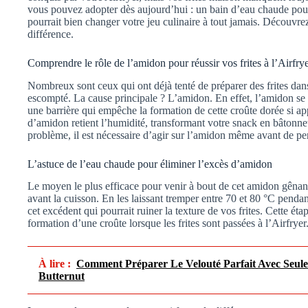
vous pouvez adopter dès aujourd’hui : un bain d’eau chaude pou
pourrait bien changer votre jeu culinaire à tout jamais. Découvre
différence.
Comprendre le rôle de l’amidon pour réussir vos frites à l’Airfry
Nombreux sont ceux qui ont déjà tenté de préparer des frites dans 
escompté. La cause principale ? L’amidon. En effet, l’amidon se 
une barrière qui empêche la formation de cette croûte dorée si ap
d’amidon retient l’humidité, transformant votre snack en bâtonn
problème, il est nécessaire d’agir sur l’amidon même avant de pen
L’astuce de l’eau chaude pour éliminer l’excès d’amidon
Le moyen le plus efficace pour venir à bout de cet amidon gênant
avant la cuisson. En les laissant tremper entre 70 et 80 °C pend
cet excédent qui pourrait ruiner la texture de vos frites. Cette étap
formation d’une croûte lorsque les frites sont passées à l’Airfryer
À lire :
Comment Préparer Le Velouté Parfait Avec Seule
Butternut