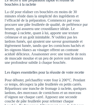
Le secret d’une préparation rapide et réussie de
bouchées à la raclette
La clé pour réaliser ces bouchées en moins de 30
minutes réside dans la simplicité des ingrédients et
l’efficacité de la préparation. Commencez par vous
procurer une pâte feuilletée de qualité, de préférence pur
beurre, qui assurera une croustillance idéale. Le
fromage à raclette, quant à lui, apporte une texture
crémeuse et un goût inimitable. N’oubliez pas les
lardons fumés, qui ajoutent une saveur gourmande et
légèrement fumée, tandis que les cornichons hachés et
les oignons blancs au vinaigre offrent un contraste
acidulé délicieux. Assaisonner avec une touche de noix
de muscade moulue et un peu de poivre noir donnera
une profondeur subtile à chaque bouchée.
Les étapes essentielles pour la réussite de votre recette
Pour débuter, préchauffez votre four à 200°C. Pendant
ce temps, découpez la pâte feuilletée en petits carrés.
Répartissez une tranche de fromage à raclette, quelques
lardons, des morceaux de cornichons et un morceau
d’oignon sur chaque carré. Apposez une seconde
couche de pâte feuilletée pour refermer chaque