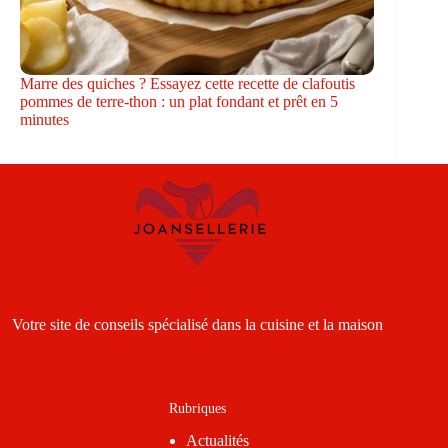
Marre des quiches ? Essayez cette recette de clafoutis
pommes de terre-thon : un plat fondant et prêt en 5
minutes
Votre site de conseils spécialisé dans la cuisine et la maison
Rubriques
Actualités