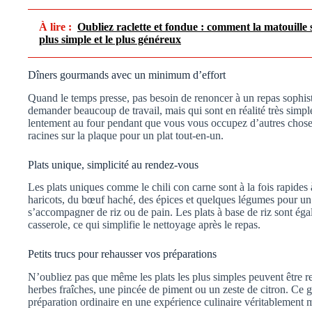
À lire :
Oubliez raclette et fondue : comment la matouille 
plus simple et le plus généreux
Dîners gourmands avec un minimum d’effort
Quand le temps presse, pas besoin de renoncer à un repas sophisti
demander beaucoup de travail, mais qui sont en réalité très simpl
lentement au four pendant que vous vous occupez d’autres chose
racines sur la plaque pour un plat tout-en-un.
Plats unique, simplicité au rendez-vous
Les plats uniques comme le chili con carne sont à la fois rapides 
haricots, du bœuf haché, des épices et quelques légumes pour un p
s’accompagner de riz ou de pain. Les plats à base de riz sont égal
casserole, ce qui simplifie le nettoyage après le repas.
Petits trucs pour rehausser vos préparations
N’oubliez pas que même les plats les plus simples peuvent être 
herbes fraîches, une pincée de piment ou un zeste de citron. Ce g
préparation ordinaire en une expérience culinaire véritablement