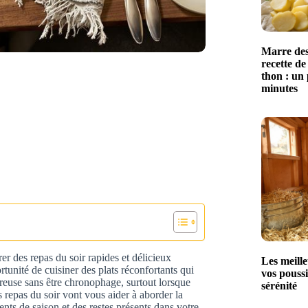
Marre des
recette de
thon : un 
minutes
rer des repas du soir rapides et délicieux
Les meille
tunité de cuisiner des plats réconfortants qui
vos poussi
oureuse sans être chronophage, surtout lorsque
sérénité
s repas du soir vont vous aider à aborder la
dients de saison et des restes présents dans votre