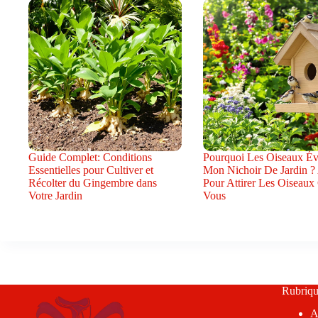
Guide Complet: Conditions
Pourquoi Les Oiseaux Évi
Essentielles pour Cultiver et
Mon Nichoir De Jardin ?
Récolter du Gingembre dans
Pour Attirer Les Oiseaux
Votre Jardin
Vous
Rubriqu
A