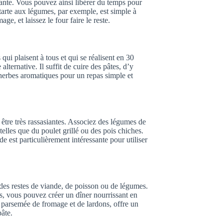
stante. Vous pouvez ainsi libérer du temps pour
tarte aux légumes, par exemple, est simple à
e, et laissez le four faire le reste.
 qui plaisent à tous et qui se réalisent en 30
ternative. Il suffit de cuire des pâtes, d’y
 herbes aromatiques pour un repas simple et
tre très rassasiantes. Associez des légumes de
elles que du poulet grillé ou des pois chiches.
e est particulièrement intéressante pour utiliser
er des restes de viande, de poisson ou de légumes.
s, vous pouvez créer un dîner nourrissant en
, parsemée de fromage et de lardons, offre un
pâte.