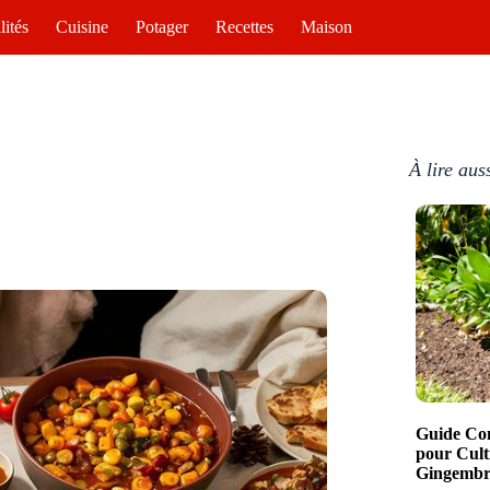
lités
Cuisine
Potager
Recettes
Maison
À lire aus
Guide Com
pour Cult
Gingembre