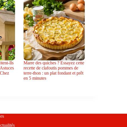
tent-Ils
Marre des quiches ? Essayez cette
 Astuces
recette de clafoutis pommes de
 Chez
terre-thon : un plat fondant et prêt
en 5 minutes
es
ctualités