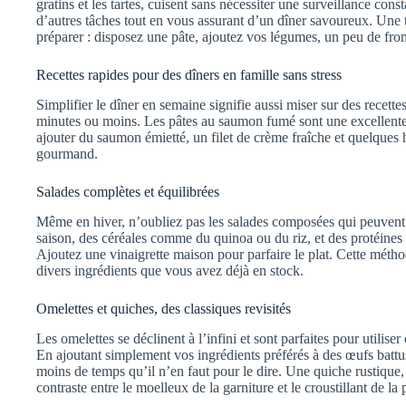
gratins et les tartes, cuisent sans nécessiter une surveillance con
d’autres tâches tout en vous assurant d’un dîner savoureux. Une 
préparer : disposez une pâte, ajoutez vos légumes, un peu de fromag
Recettes rapides pour des dîners en famille sans stress
Simplifier le dîner en semaine signifie aussi miser sur des recettes
minutes ou moins. Les pâtes au saumon fumé sont une excellente al
ajouter du saumon émietté, un filet de crème fraîche et quelques
gourmand.
Salades complètes et équilibrées
Même en hiver, n’oubliez pas les salades composées qui peuvent ê
saison, des céréales comme du quinoa ou du riz, et des protéines t
Ajoutez une vinaigrette maison pour parfaire le plat. Cette méthod
divers ingrédients que vous avez déjà en stock.
Omelettes et quiches, des classiques revisités
Les omelettes se déclinent à l’infini et sont parfaites pour utilis
En ajoutant simplement vos ingrédients préférés à des œufs battu
moins de temps qu’il n’en faut pour le dire. Une quiche rustique
contraste entre le moelleux de la garniture et le croustillant de la 